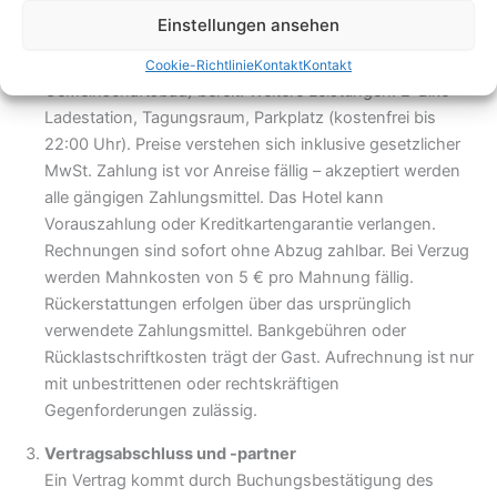
Leistungen, Preise und Zahlung
Einstellungen ansehen
Das Hotel stellt Einzel-, Doppel- und Mehrbettzimmer in
unterschiedlichen Kategorien (mit eigenem Bad oder
Cookie-Richtlinie
Kontakt
Kontakt
Gemeinschaftsbad) bereit. Weitere Leistungen: E-Bike-
Ladestation, Tagungsraum, Parkplatz (kostenfrei bis
22:00 Uhr). Preise verstehen sich inklusive gesetzlicher
MwSt. Zahlung ist vor Anreise fällig – akzeptiert werden
alle gängigen Zahlungsmittel. Das Hotel kann
Vorauszahlung oder Kreditkartengarantie verlangen.
Rechnungen sind sofort ohne Abzug zahlbar. Bei Verzug
werden Mahnkosten von 5 € pro Mahnung fällig.
Rückerstattungen erfolgen über das ursprünglich
verwendete Zahlungsmittel. Bankgebühren oder
Rücklastschriftkosten trägt der Gast. Aufrechnung ist nur
mit unbestrittenen oder rechtskräftigen
Gegenforderungen zulässig.
Vertragsabschluss und -partner
Ein Vertrag kommt durch Buchungsbestätigung des