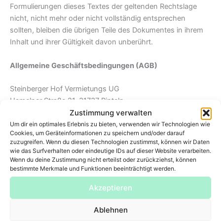
Formulierungen dieses Textes der geltenden Rechtslage
nicht, nicht mehr oder nicht vollständig entsprechen
sollten, bleiben die übrigen Teile des Dokumentes in ihrem
Inhalt und ihrer Gültigkeit davon unberührt.
Allgemeine Geschäftsbedingungen (AGB)
Steinberger Hof Vermietungs UG
Hamelner Straße 21, 31737 Rinteln
Zustimmung verwalten
Geschäftsführerin: Nadine Akgün
Um dir ein optimales Erlebnis zu bieten, verwenden wir Technologien wie
Cookies, um Geräteinformationen zu speichern und/oder darauf
Geltungsbereich
zuzugreifen. Wenn du diesen Technologien zustimmst, können wir Daten
Diese Geschäftsbedingungen gelten für Verträge über die
wie das Surfverhalten oder eindeutige IDs auf dieser Website verarbeiten.
mietweise Überlassung von Hotelzimmern sowie alle
Wenn du deine Zustimmung nicht erteilst oder zurückziehst, können
bestimmte Merkmale und Funktionen beeinträchtigt werden.
weiteren vom Hotel angebotenen Leistungen und
Lieferungen an den Gast. Abweichende AGB des Kunden
Akzeptieren
finden nur Anwendung, wenn sie schriftlich anerkannt
wurden.
Ablehnen